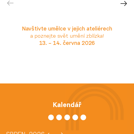
Navštivte umělce v jejich ateliérech
a poznejte svět umění zblízka!
13. – 14. června 2026
Více
Pořádáme
Vzd
Přehlídky
AV t
Všechny akce
Fotog
Cinema Open
Kalendář
Mana
Galerie za Galerií
Scén
Dny otevřených ateliérů
Všec