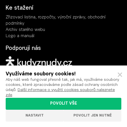
Ke stažení
Zřizovací listina, rozpočty, výroční zpráv
y
, obchodní
podmínky
Archiv starého webu
Logo a manuál
Podporují nás
Využíváme soubory cookies!
Aby náš web fungoval přesně tak, jak má, využíváme soubory
cookies, které zpracováváme podle zásad ochrany osobních
Ochrana osobních údajů
údajů.
Další informace o využití cookies souborů naleznete
Podmínky užití
zde
.
Prohlášení o přístupnosti
POVOLIT VŠE
Nastavení cookies
NASTAVIT
POVOLIT JEN NUTNÉ
VYROBILO