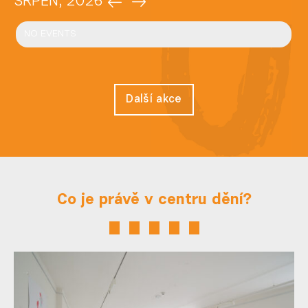
SRPEN, 2026
NO EVENTS
Další akce
Co je právě v centru dění?