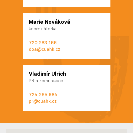
Marie Nováková
koordinátorka
720 283 166
doa@cuahk.cz
Vladimír Ulrich
PR a komunikace
724 265 984
pr@cuahk.cz