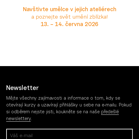
Navštivte umělce v jejich ateliérech
a poznejte svět umění zblízka!
13. – 14. června 2026
Více
Pořádáme
Vzd
Přehlídky
AV t
Všechny akce
Fotog
Newsletter
Cinema Open
Mana
Galerie za Galerií
Scén
Mějte všechny zajímavosti a informace o tom, kdy se
Dny otevřených ateliérů
Všec
otevírají kurzy a uzavírají přihlášky u sebe na e-mailu. Pokud
si odběrem nejste jisti, koukněte se na naše
předešlé
newslettery
.