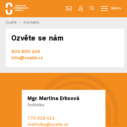
Menu
Cuahk
Kontakty
Ozvěte se nám
603 800 249
info@cuahk.cz
Mgr. Martina Erbsová
ředitelka
775 618 414
reditelka@cuahk.cz