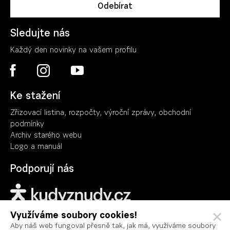
Sledujte nás
Každý den novinky na vašem profilu
Ke stažení
Zřizovací listina, rozpočty, výroční zpráv
y
, obchodní
podmínky
Archiv starého webu
Logo a manuál
Podporují nás
Využíváme soubory cookies!
Aby náš web fungoval přesně tak, jak má, využíváme soubory