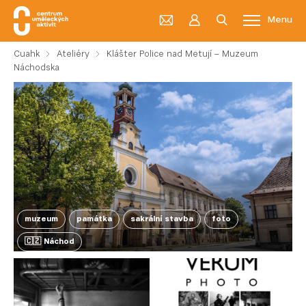
Menu
Cuahk
Ateliéry
Klášter Police nad Metují – Muzeum
Náchodska
muzeum
památka
sakrální stavba
foto
🇨🇿 Náchod