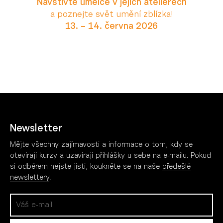
Navštivte umělce v jejich ateliérech
a poznejte svět umění zblízka!
13. – 14. června 2026
Více
Pořádáme
Vzd
Přehlídky
AV t
Všechny akce
Fotog
Newsletter
Cinema Open
Mana
Galerie za Galerií
Scén
Mějte všechny zajímavosti a informace o tom, kdy se
Dny otevřených ateliérů
Všec
otevírají kurzy a uzavírají přihlášky u sebe na e-mailu. Pokud
si odběrem nejste jisti, koukněte se na naše
předešlé
newslettery
.